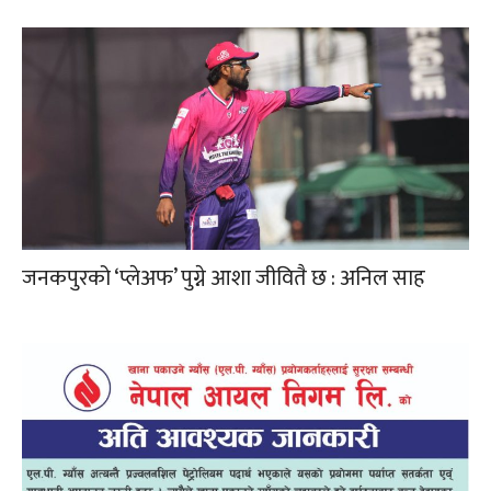
जनकपुरको ‘प्लेअफ’ पुग्ने आशा जीवितै छ : अनिल साह