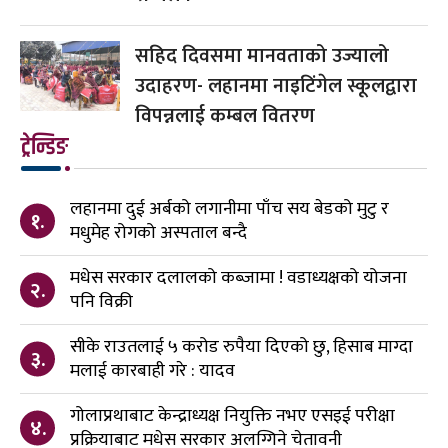
सहिद दिवसमा मानवताको उज्यालो
उदाहरण- लहानमा नाइटिंगेल स्कूलद्वारा
विपन्नलाई कम्बल वितरण
ट्रेन्डिङ
लहानमा दुई अर्बको लगानीमा पाँच सय बेडको मुटु र
१.
मधुमेह रोगको अस्पताल बन्दै
मधेस सरकार दलालको कब्जामा ! वडाध्यक्षको योजना
२.
पनि विक्री
सीके राउतलाई ५ करोड रुपैया दिएको छु, हिसाब माग्दा
३.
मलाई कारबाही गरे : यादव
गोलाप्रथाबाट केन्द्राध्यक्ष नियुक्ति नभए एसइई परीक्षा
४.
प्रक्रियाबाट मधेस सरकार अलग्गिने चेतावनी