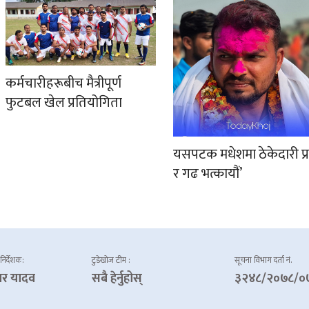
कर्मचारीहरूबीच मैत्रीपूर्ण
फुटबल खेल प्रतियोगिता
यसपटक मधेशमा ठेकेदारी प्
र गढ भत्कायौं’
 निर्देशक:
टुडेखोज टीम :
सूचना विभाग दर्ता नं.
ार यादव
सबै हेर्नुहोस्
३२४८/२०७८/०