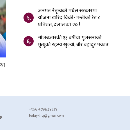
जनमत नेतृत्वको मधेस सरकारमा
५.
योजना खरिद विक्री- मन्त्रीको रेट ८
प्रतिशत, दलालको २० !
गोलबजारकी १३ वर्षीया गुलसनाको
६.
मृत्यूको रहस्य खुल्यो, बीर बहादुर पक्राउ
रथा
+९७७-९८५२८३४८३४
todaykhoj@gmail.com
७