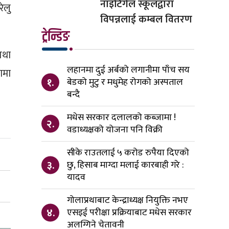
नाइटिंगेल स्कूलद्वारा
ेलु
विपन्नलाई कम्बल वितरण
ट्रेन्डिङ
तथा
लहानमा दुई अर्बको लगानीमा पाँच सय
ामा
१.
बेडको मुटु र मधुमेह रोगको अस्पताल
बन्दै
मधेस सरकार दलालको कब्जामा !
२.
वडाध्यक्षको योजना पनि विक्री
सीके राउतलाई ५ करोड रुपैया दिएको
३.
छु, हिसाब माग्दा मलाई कारबाही गरे :
यादव
गोलाप्रथाबाट केन्द्राध्यक्ष नियुक्ति नभए
४.
एसइई परीक्षा प्रक्रियाबाट मधेस सरकार
अलग्गिने चेतावनी