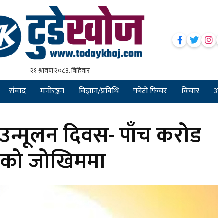
संवाद
मनोरञ्जन
विज्ञान/प्रविधि
फोटो फिचर
विचार
अन
ा उन्मूलन दिवस- पाँच करोड
वको जोखिममा