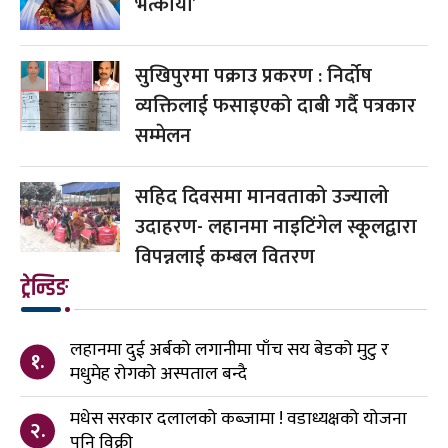
भत्कायौं’
सुखिपुरमा पक्राउ प्रकरण : निर्दोष
व्यक्तिलाई फसाइएको दाबी गर्दै पत्रकार
सम्मेलन
सहिद दिवसमा मानवताको उज्यालो
उदाहरण- लहानमा नाइटिंगेल स्कूलद्वारा
विपन्नलाई कम्बल वितरण
ट्रेन्डिङ
लहानमा दुई अर्बको लगानीमा पाँच सय बेडको मुटु र
१.
मधुमेह रोगको अस्पताल बन्दै
मधेस सरकार दलालको कब्जामा ! वडाध्यक्षको योजना
२.
पनि विक्री