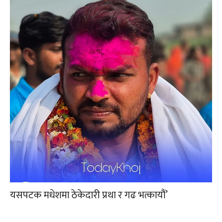
यसपटक मधेशमा ठेकेदारी प्रथा र गढ भत्कायौं’