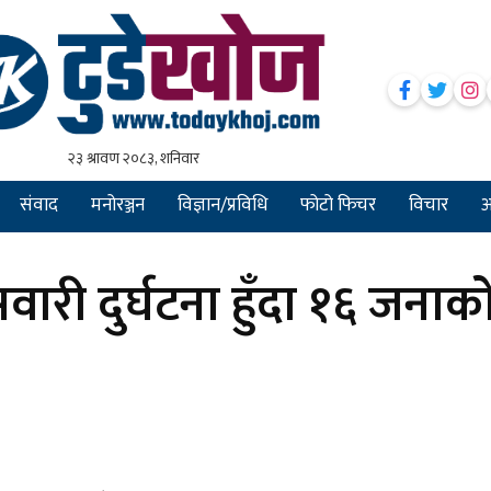
संवाद
मनोरञ्जन
विज्ञान/प्रविधि
फोटो फिचर
विचार
अन
वारी दुर्घटना हुँदा १६ जनाक