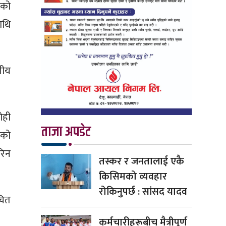
ाको
ाथि
तीय
ोही
ताजा अपडेट
कको
ारिन
तस्कर र जनतालाई एकै
किसिमको व्यवहार
रोकिनुपर्छ : सांसद यादव
चित
कर्मचारीहरूबीच मैत्रीपूर्ण