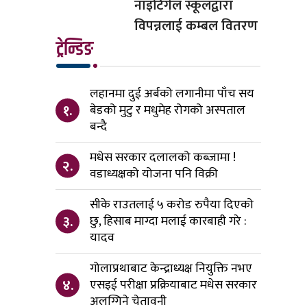
नाइटिंगेल स्कूलद्वारा
विपन्नलाई कम्बल वितरण
ट्रेन्डिङ
लहानमा दुई अर्बको लगानीमा पाँच सय
१.
बेडको मुटु र मधुमेह रोगको अस्पताल
बन्दै
मधेस सरकार दलालको कब्जामा !
२.
वडाध्यक्षको योजना पनि विक्री
सीके राउतलाई ५ करोड रुपैया दिएको
३.
छु, हिसाब माग्दा मलाई कारबाही गरे :
यादव
गोलाप्रथाबाट केन्द्राध्यक्ष नियुक्ति नभए
४.
एसइई परीक्षा प्रक्रियाबाट मधेस सरकार
अलग्गिने चेतावनी