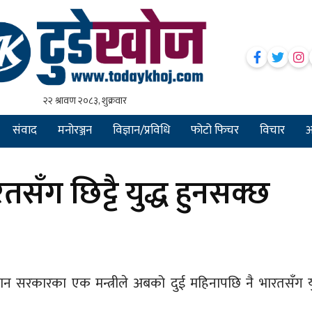
संवाद
मनोरञ्जन
विज्ञान/प्रविधि
फोटो फिचर
विचार
अन
सँग छिट्टै युद्ध हुनसक्छ
ान सरकारका एक मन्त्रीले अबको दुई महिनापछि नै भारतसँग यु