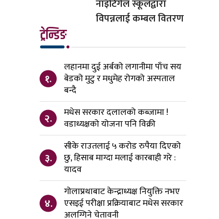
नाइटिंगेल स्कूलद्वारा
विपन्नलाई कम्बल वितरण
ट्रेन्डिङ
लहानमा दुई अर्बको लगानीमा पाँच सय
१.
बेडको मुटु र मधुमेह रोगको अस्पताल
बन्दै
मधेस सरकार दलालको कब्जामा !
२.
वडाध्यक्षको योजना पनि विक्री
सीके राउतलाई ५ करोड रुपैया दिएको
३.
छु, हिसाब माग्दा मलाई कारबाही गरे :
यादव
गोलाप्रथाबाट केन्द्राध्यक्ष नियुक्ति नभए
४.
एसइई परीक्षा प्रक्रियाबाट मधेस सरकार
अलग्गिने चेतावनी