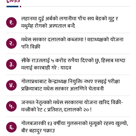
लहानमा दुई अर्बको लगानीमा पाँच सय बेडको मुटु र
१.
मधुमेह रोगको अस्पताल बन्दै
मधेस सरकार दलालको कब्जामा ! वडाध्यक्षको योजना
२.
पनि विक्री
सीके राउतलाई ५ करोड रुपैया दिएको छु, हिसाब माग्दा
३.
मलाई कारबाही गरे : यादव
गोलाप्रथाबाट केन्द्राध्यक्ष नियुक्ति नभए एसइई परीक्षा
४.
प्रक्रियाबाट मधेस सरकार अलग्गिने चेतावनी
जनमत नेतृत्वको मधेस सरकारमा योजना खरिद विक्री-
५.
मन्त्रीको रेट ८ प्रतिशत, दलालको २० !
गोलबजारकी १३ वर्षीया गुलसनाको मृत्यूको रहस्य खुल्यो,
६.
बीर बहादुर पक्राउ