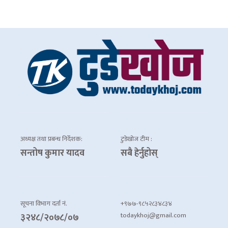
अध्यक्ष तथा प्रबन्ध निर्देशक:
टुडेखोज टीम :
सन्तोष कुमार यादव
सबै हेर्नुहोस्
सूचना विभाग दर्ता नं.
+९७७-९८५२८३४८३४
todaykhoj@gmail.com
३२४८/२०७८/०७