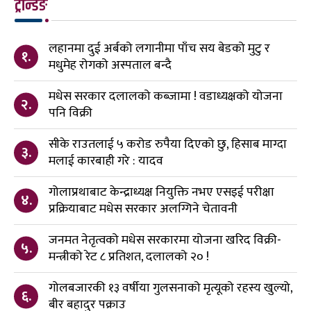
ट्रेन्डिङ
लहानमा दुई अर्बको लगानीमा पाँच सय बेडको मुटु र
१.
मधुमेह रोगको अस्पताल बन्दै
मधेस सरकार दलालको कब्जामा ! वडाध्यक्षको योजना
२.
पनि विक्री
सीके राउतलाई ५ करोड रुपैया दिएको छु, हिसाब माग्दा
३.
मलाई कारबाही गरे : यादव
गोलाप्रथाबाट केन्द्राध्यक्ष नियुक्ति नभए एसइई परीक्षा
४.
प्रक्रियाबाट मधेस सरकार अलग्गिने चेतावनी
जनमत नेतृत्वको मधेस सरकारमा योजना खरिद विक्री-
५.
मन्त्रीको रेट ८ प्रतिशत, दलालको २० !
गोलबजारकी १३ वर्षीया गुलसनाको मृत्यूको रहस्य खुल्यो,
६.
बीर बहादुर पक्राउ