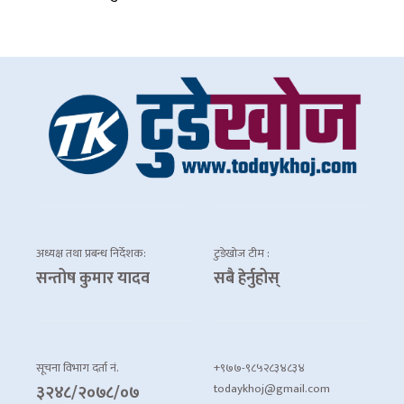
अध्यक्ष तथा प्रबन्ध निर्देशक:
टुडेखोज टीम :
सन्तोष कुमार यादव
सबै हेर्नुहोस्
सूचना विभाग दर्ता नं.
+९७७-९८५२८३४८३४
todaykhoj@gmail.com
३२४८/२०७८/०७