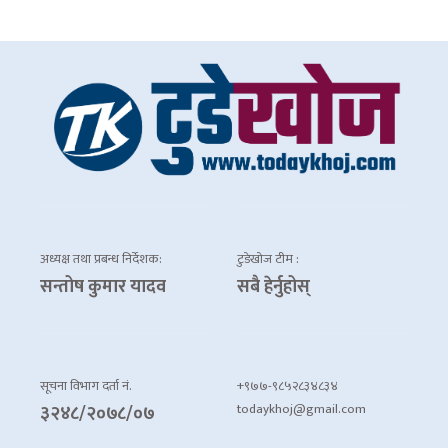
अध्यक्ष तथा प्रबन्ध निर्देशक:
टुडेखोज टीम :
सन्तोष कुमार यादव
सबै हेर्नुहोस्
सूचना विभाग दर्ता नं.
+९७७-९८५२८३४८३४
todaykhoj@gmail.com
३२४८/२०७८/०७