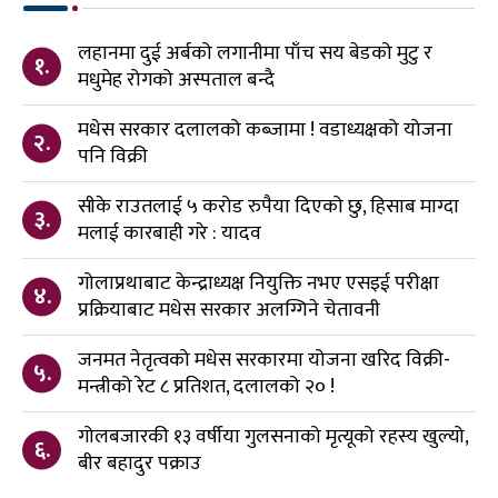
लहानमा दुई अर्बको लगानीमा पाँच सय बेडको मुटु र
१.
मधुमेह रोगको अस्पताल बन्दै
मधेस सरकार दलालको कब्जामा ! वडाध्यक्षको योजना
२.
पनि विक्री
सीके राउतलाई ५ करोड रुपैया दिएको छु, हिसाब माग्दा
३.
मलाई कारबाही गरे : यादव
गोलाप्रथाबाट केन्द्राध्यक्ष नियुक्ति नभए एसइई परीक्षा
४.
प्रक्रियाबाट मधेस सरकार अलग्गिने चेतावनी
जनमत नेतृत्वको मधेस सरकारमा योजना खरिद विक्री-
५.
मन्त्रीको रेट ८ प्रतिशत, दलालको २० !
गोलबजारकी १३ वर्षीया गुलसनाको मृत्यूको रहस्य खुल्यो,
६.
बीर बहादुर पक्राउ