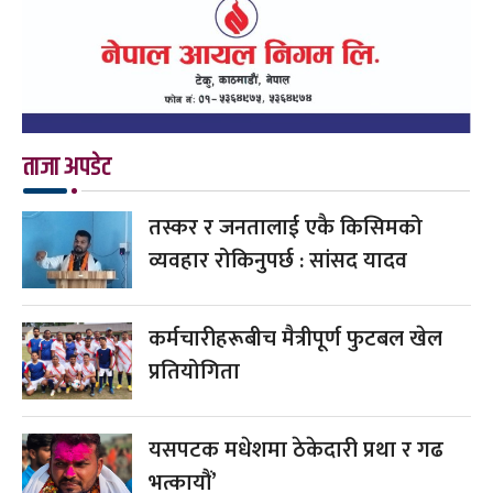
ताजा अपडेट
तस्कर र जनतालाई एकै किसिमको
व्यवहार रोकिनुपर्छ : सांसद यादव
कर्मचारीहरूबीच मैत्रीपूर्ण फुटबल खेल
प्रतियोगिता
यसपटक मधेशमा ठेकेदारी प्रथा र गढ
भत्कायौं’