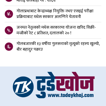
मलाई कारबाही गरे : यादव
गोलाप्रथाबाट केन्द्राध्यक्ष नियुक्ति नभए एसइई परीक्षा
४.
प्रक्रियाबाट मधेस सरकार अलग्गिने चेतावनी
जनमत नेतृत्वको मधेस सरकारमा योजना खरिद विक्री-
५.
मन्त्रीको रेट ८ प्रतिशत, दलालको २० !
गोलबजारकी १३ वर्षीया गुलसनाको मृत्यूको रहस्य खुल्यो,
६.
बीर बहादुर पक्राउ