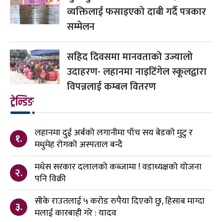
व्यक्तिलाई फसाइएको दाबी गर्दै पत्रकार
सम्मेलन
सहिद दिवसमा मानवताको उज्यालो
उदाहरण- लहानमा नाइटिंगेल स्कूलद्वारा
विपन्नलाई कम्बल वितरण
ट्रेन्डिङ
लहानमा दुई अर्बको लगानीमा पाँच सय बेडको मुटु र
१.
मधुमेह रोगको अस्पताल बन्दै
मधेस सरकार दलालको कब्जामा ! वडाध्यक्षको योजना
२.
पनि विक्री
सीके राउतलाई ५ करोड रुपैया दिएको छु, हिसाब माग्दा
३.
मलाई कारबाही गरे : यादव