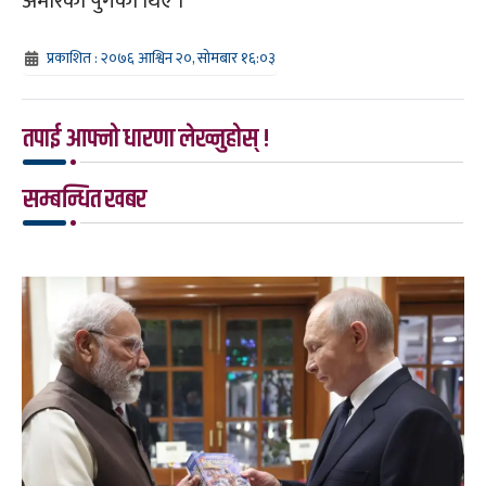
अमेरिका पुगेका थिए ।
प्रकाशित : २०७६ आश्विन २०, सोमबार १६:०३
तपाई आफ्नो धारणा लेख्नुहोस् !
सम्बन्धित खबर