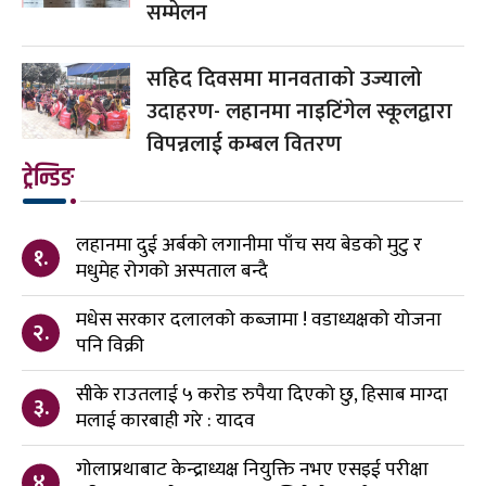
सम्मेलन
सहिद दिवसमा मानवताको उज्यालो
उदाहरण- लहानमा नाइटिंगेल स्कूलद्वारा
विपन्नलाई कम्बल वितरण
ट्रेन्डिङ
लहानमा दुई अर्बको लगानीमा पाँच सय बेडको मुटु र
१.
मधुमेह रोगको अस्पताल बन्दै
मधेस सरकार दलालको कब्जामा ! वडाध्यक्षको योजना
२.
पनि विक्री
सीके राउतलाई ५ करोड रुपैया दिएको छु, हिसाब माग्दा
३.
मलाई कारबाही गरे : यादव
गोलाप्रथाबाट केन्द्राध्यक्ष नियुक्ति नभए एसइई परीक्षा
४.