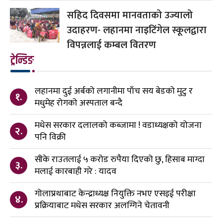
सहिद दिवसमा मानवताको उज्यालो
उदाहरण- लहानमा नाइटिंगेल स्कूलद्वारा
विपन्नलाई कम्बल वितरण
ट्रेन्डिङ
लहानमा दुई अर्बको लगानीमा पाँच सय बेडको मुटु र
१.
मधुमेह रोगको अस्पताल बन्दै
मधेस सरकार दलालको कब्जामा ! वडाध्यक्षको योजना
२.
पनि विक्री
सीके राउतलाई ५ करोड रुपैया दिएको छु, हिसाब माग्दा
३.
मलाई कारबाही गरे : यादव
गोलाप्रथाबाट केन्द्राध्यक्ष नियुक्ति नभए एसइई परीक्षा
४.
प्रक्रियाबाट मधेस सरकार अलग्गिने चेतावनी