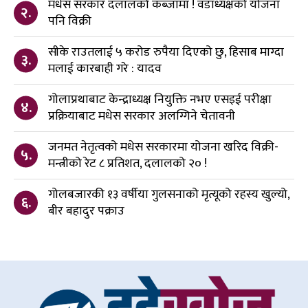
मधेस सरकार दलालको कब्जामा ! वडाध्यक्षको योजना
२.
पनि विक्री
सीके राउतलाई ५ करोड रुपैया दिएको छु, हिसाब माग्दा
३.
मलाई कारबाही गरे : यादव
गोलाप्रथाबाट केन्द्राध्यक्ष नियुक्ति नभए एसइई परीक्षा
४.
प्रक्रियाबाट मधेस सरकार अलग्गिने चेतावनी
जनमत नेतृत्वको मधेस सरकारमा योजना खरिद विक्री-
५.
मन्त्रीको रेट ८ प्रतिशत, दलालको २० !
गोलबजारकी १३ वर्षीया गुलसनाको मृत्यूको रहस्य खुल्यो,
६.
बीर बहादुर पक्राउ