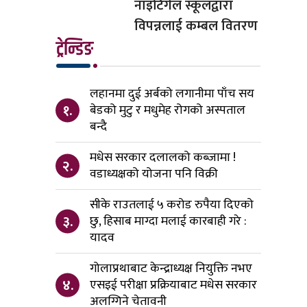
नाइटिंगेल स्कूलद्वारा
विपन्नलाई कम्बल वितरण
ट्रेन्डिङ
लहानमा दुई अर्बको लगानीमा पाँच सय
१.
बेडको मुटु र मधुमेह रोगको अस्पताल
बन्दै
मधेस सरकार दलालको कब्जामा !
२.
वडाध्यक्षको योजना पनि विक्री
सीके राउतलाई ५ करोड रुपैया दिएको
३.
छु, हिसाब माग्दा मलाई कारबाही गरे :
यादव
गोलाप्रथाबाट केन्द्राध्यक्ष नियुक्ति नभए
४.
एसइई परीक्षा प्रक्रियाबाट मधेस सरकार
अलग्गिने चेतावनी