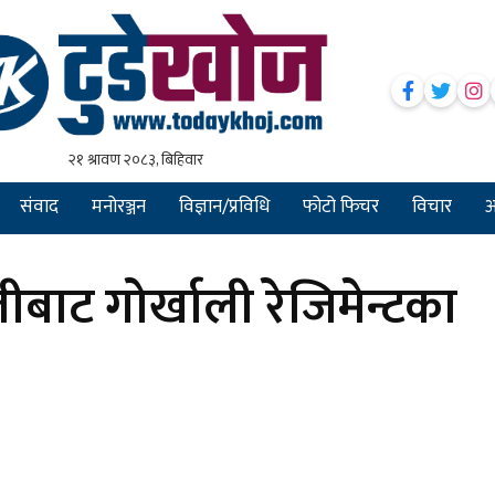
संवाद
मनोरञ्जन
विज्ञान/प्रविधि
फोटो फिचर
विचार
अन
बाट गोर्खाली रेजिमेन्टका