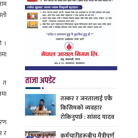
नाम
्तो
ो ।
ामा
ताजा अपडेट
ा त
तमा
तस्कर र जनतालाई एकै
किसिमको व्यवहार
रोकिनुपर्छ : सांसद यादव
ारण
न र
कर्मचारीहरूबीच मैत्रीपूर्ण