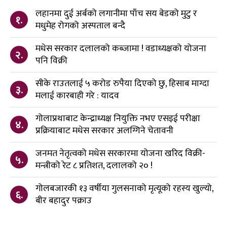
लहानमा दुई अर्बको लगानीमा पाँच सय बेडको मुटु र
१.
मधुमेह रोगको अस्पताल बन्दै
मधेस सरकार दलालको कब्जामा ! वडाध्यक्षको योजना
२.
पनि विक्री
सीके राउतलाई ५ करोड रुपैया दिएको छु, हिसाब माग्दा
३.
मलाई कारबाही गरे : यादव
गोलाप्रथाबाट केन्द्राध्यक्ष नियुक्ति नभए एसइई परीक्षा
४.
प्रक्रियाबाट मधेस सरकार अलग्गिने चेतावनी
जनमत नेतृत्वको मधेस सरकारमा योजना खरिद विक्री-
५.
मन्त्रीको रेट ८ प्रतिशत, दलालको २० !
गोलबजारकी १३ वर्षीया गुलसनाको मृत्यूको रहस्य खुल्यो,
६.
बीर बहादुर पक्राउ