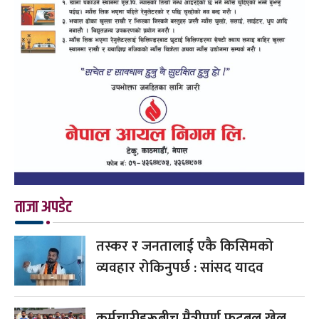
ताजा अपडेट
तस्कर र जनतालाई एकै किसिमको
व्यवहार रोकिनुपर्छ : सांसद यादव
कर्मचारीहरूबीच मैत्रीपूर्ण फुटबल खेल