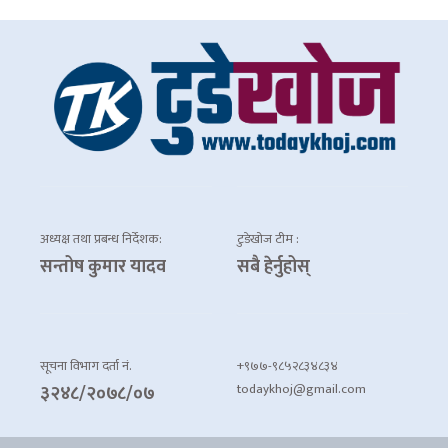
अध्यक्ष तथा प्रबन्ध निर्देशक:
टुडेखोज टीम :
सन्तोष कुमार यादव
सबै हेर्नुहोस्
सूचना विभाग दर्ता नं.
+९७७-९८५२८३४८३४
todaykhoj@gmail.com
३२४८/२०७८/०७