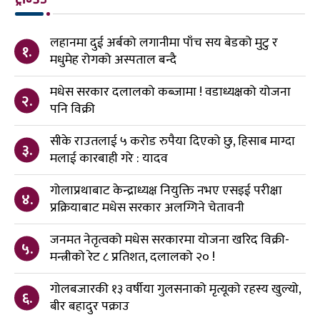
लहानमा दुई अर्बको लगानीमा पाँच सय बेडको मुटु र
१.
मधुमेह रोगको अस्पताल बन्दै
मधेस सरकार दलालको कब्जामा ! वडाध्यक्षको योजना
२.
पनि विक्री
सीके राउतलाई ५ करोड रुपैया दिएको छु, हिसाब माग्दा
३.
मलाई कारबाही गरे : यादव
गोलाप्रथाबाट केन्द्राध्यक्ष नियुक्ति नभए एसइई परीक्षा
४.
प्रक्रियाबाट मधेस सरकार अलग्गिने चेतावनी
जनमत नेतृत्वको मधेस सरकारमा योजना खरिद विक्री-
५.
मन्त्रीको रेट ८ प्रतिशत, दलालको २० !
गोलबजारकी १३ वर्षीया गुलसनाको मृत्यूको रहस्य खुल्यो,
६.
बीर बहादुर पक्राउ