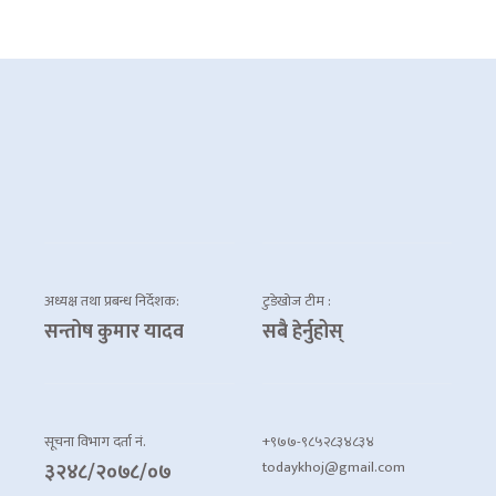
अध्यक्ष तथा प्रबन्ध निर्देशक:
टुडेखोज टीम :
सन्तोष कुमार यादव
सबै हेर्नुहोस्
सूचना विभाग दर्ता नं.
+९७७-९८५२८३४८३४
todaykhoj@gmail.com
३२४८/२०७८/०७