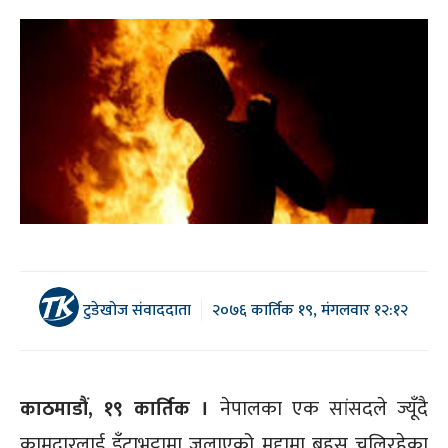
टुडेखोज संवाददाता
२०७६ कार्तिक १९, मंगलवार १२:१२
काठमाडौं, १९ कार्तिक ।
नेपालका एक सांसदले ज्यूँदै
कामदारलाई इँटाभट्टामा जलाएको मुद्दामा बहस चलिरहेका