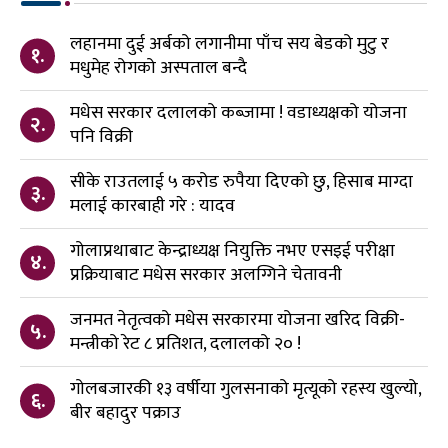
लहानमा दुई अर्बको लगानीमा पाँच सय बेडको मुटु र
१.
मधुमेह रोगको अस्पताल बन्दै
मधेस सरकार दलालको कब्जामा ! वडाध्यक्षको योजना
२.
पनि विक्री
सीके राउतलाई ५ करोड रुपैया दिएको छु, हिसाब माग्दा
३.
मलाई कारबाही गरे : यादव
गोलाप्रथाबाट केन्द्राध्यक्ष नियुक्ति नभए एसइई परीक्षा
४.
प्रक्रियाबाट मधेस सरकार अलग्गिने चेतावनी
जनमत नेतृत्वको मधेस सरकारमा योजना खरिद विक्री-
५.
मन्त्रीको रेट ८ प्रतिशत, दलालको २० !
गोलबजारकी १३ वर्षीया गुलसनाको मृत्यूको रहस्य खुल्यो,
६.
बीर बहादुर पक्राउ