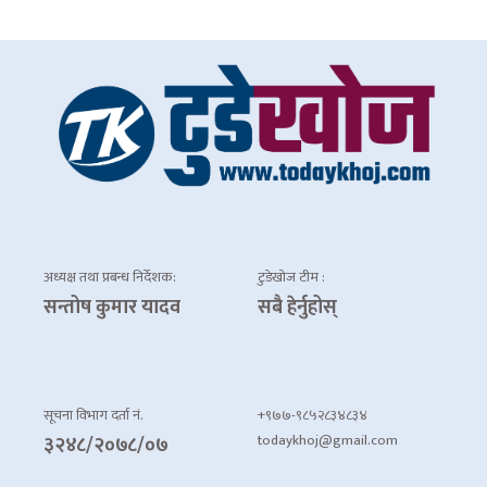
अध्यक्ष तथा प्रबन्ध निर्देशक:
टुडेखोज टीम :
सन्तोष कुमार यादव
सबै हेर्नुहोस्
सूचना विभाग दर्ता नं.
+९७७-९८५२८३४८३४
todaykhoj@gmail.com
३२४८/२०७८/०७