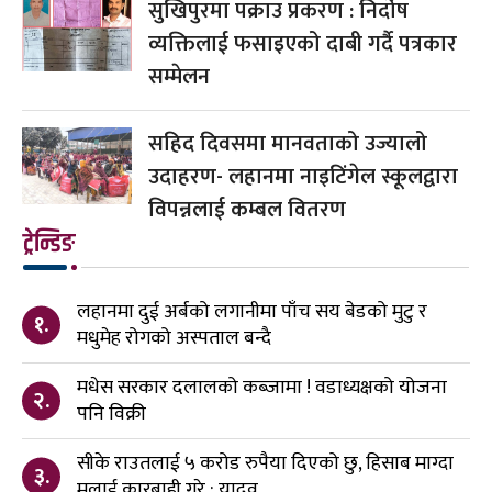
सुखिपुरमा पक्राउ प्रकरण : निर्दोष
व्यक्तिलाई फसाइएको दाबी गर्दै पत्रकार
सम्मेलन
सहिद दिवसमा मानवताको उज्यालो
उदाहरण- लहानमा नाइटिंगेल स्कूलद्वारा
विपन्नलाई कम्बल वितरण
ट्रेन्डिङ
लहानमा दुई अर्बको लगानीमा पाँच सय बेडको मुटु र
१.
मधुमेह रोगको अस्पताल बन्दै
मधेस सरकार दलालको कब्जामा ! वडाध्यक्षको योजना
२.
पनि विक्री
सीके राउतलाई ५ करोड रुपैया दिएको छु, हिसाब माग्दा
३.
मलाई कारबाही गरे : यादव