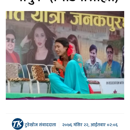
टुडेखोज संवाददाता
२०७६ मंसिर २२, आईतवार ०२:०६