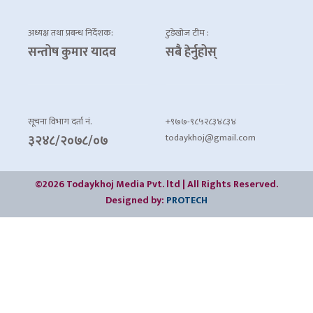
अध्यक्ष तथा प्रबन्ध निर्देशक:
टुडेखोज टीम :
सन्तोष कुमार यादव
सबै हेर्नुहोस्
सूचना विभाग दर्ता नं.
+९७७-९८५२८३४८३४
todaykhoj@gmail.com
३२४८/२०७८/०७
©2026 Todaykhoj Media Pvt. ltd | All Rights Reserved.
Designed by:
PROTECH