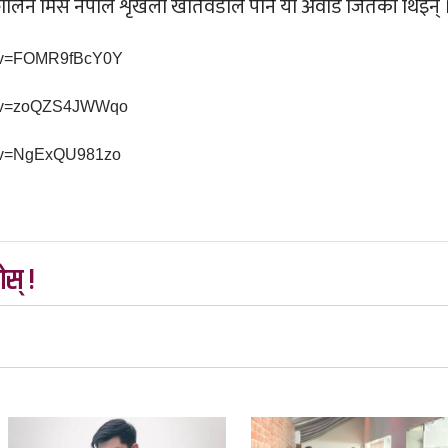
त्कालिन मिस नेपाल शृखला खतिवडाले पनि यो अवार्ड जितेकी थिइन् 
h?v=FOMR9fBcY0Y
ch?v=zoQZS4JWWqo
h?v=NgExQU981zo
स् !