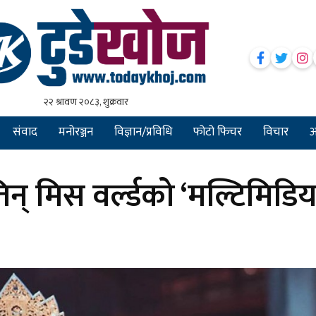
संवाद
मनोरञ्जन
विज्ञान/प्रविधि
फोटो फिचर
विचार
अन
न् मिस वर्ल्डको ‘मल्टिमिडिय