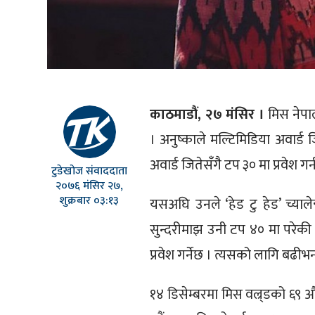
काठमाडौं, २७ मंसिर ।
मिस नेपाल 
। अनुष्काले मल्टिमिडिया अवार्ड
अवार्ड जितेसँगै टप ३० मा प्रवेश 
टुडेखोज संवाददाता
२०७६ मंसिर २७,
शुक्रबार ०३:१३
यसअघि उनले ‘हेड टु हेड’ च्यालेन
सुन्दरीमाझ उनी टप ४० मा परेकी
प्रवेश गर्नेछ । त्यसको लागि बढीभन्द
१४ डिसेम्बरमा मिस वल्र्डको ६९ 