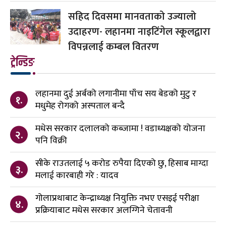
सहिद दिवसमा मानवताको उज्यालो
उदाहरण- लहानमा नाइटिंगेल स्कूलद्वारा
विपन्नलाई कम्बल वितरण
ट्रेन्डिङ
लहानमा दुई अर्बको लगानीमा पाँच सय बेडको मुटु र
१.
मधुमेह रोगको अस्पताल बन्दै
मधेस सरकार दलालको कब्जामा ! वडाध्यक्षको योजना
२.
पनि विक्री
सीके राउतलाई ५ करोड रुपैया दिएको छु, हिसाब माग्दा
३.
मलाई कारबाही गरे : यादव
गोलाप्रथाबाट केन्द्राध्यक्ष नियुक्ति नभए एसइई परीक्षा
४.
प्रक्रियाबाट मधेस सरकार अलग्गिने चेतावनी