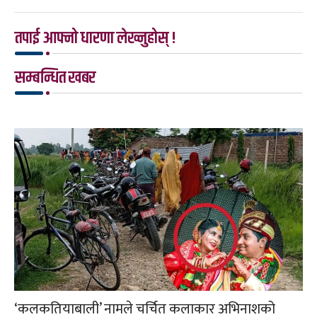
तपाई आफ्नो धारणा लेख्नुहोस् !
सम्बन्धित खबर
‘कलकतियाबाली’ नामले चर्चित कलाकार अभिनाशको