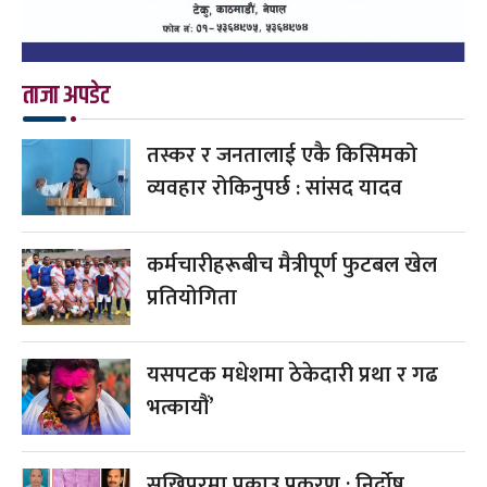
ताजा अपडेट
तस्कर र जनतालाई एकै किसिमको
व्यवहार रोकिनुपर्छ : सांसद यादव
कर्मचारीहरूबीच मैत्रीपूर्ण फुटबल खेल
प्रतियोगिता
यसपटक मधेशमा ठेकेदारी प्रथा र गढ
भत्कायौं’
सुखिपुरमा पक्राउ प्रकरण : निर्दोष