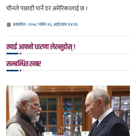
चीनले पछाडी पार्ने डर अमेरिकालाई छ ।
प्रकाशित : २०७८ मंसिर २६, आईतवार १४:१६
तपाई आफ्नो धारणा लेख्नुहोस् !
सम्बन्धित खबर