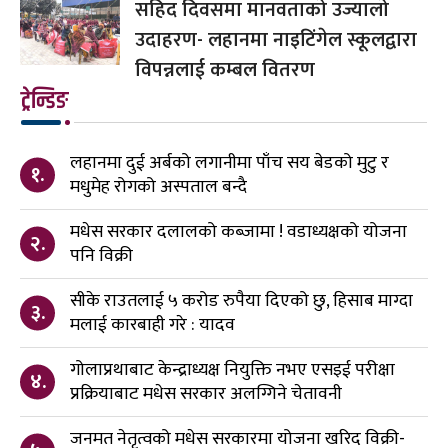
सहिद दिवसमा मानवताको उज्यालो
उदाहरण- लहानमा नाइटिंगेल स्कूलद्वारा
विपन्नलाई कम्बल वितरण
ट्रेन्डिङ
लहानमा दुई अर्बको लगानीमा पाँच सय बेडको मुटु र
१.
मधुमेह रोगको अस्पताल बन्दै
मधेस सरकार दलालको कब्जामा ! वडाध्यक्षको योजना
२.
पनि विक्री
सीके राउतलाई ५ करोड रुपैया दिएको छु, हिसाब माग्दा
३.
मलाई कारबाही गरे : यादव
गोलाप्रथाबाट केन्द्राध्यक्ष नियुक्ति नभए एसइई परीक्षा
४.
प्रक्रियाबाट मधेस सरकार अलग्गिने चेतावनी
जनमत नेतृत्वको मधेस सरकारमा योजना खरिद विक्री-