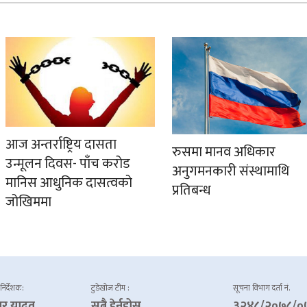
आज अन्तर्राष्ट्रिय दासता
रुसमा मानव अधिकार
उन्मूलन दिवस- पाँच करोड
अनुगमनकारी संस्थामाथि
मानिस आधुनिक दासत्वको
प्रतिबन्ध
जोखिममा
 निर्देशक:
टुडेखोज टीम :
सूचना विभाग दर्ता नं.
ार यादव
सबै हेर्नुहोस्
३२४८/२०७८/०