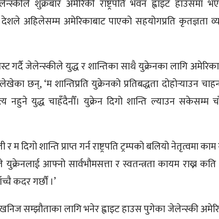
ेलेन्स्कीले शुक्रबार अमेरिकी राष्ट्रपति भवन ह्वाइट हाउसमा भ
नो देशले अहिलेसम्म अमेरिकाबाट पाएको सहयोगप्रति कृतज्ञता व्य
 गर्दै जेलेन्स्कीले युद्ध र शान्तिका साथै युक्रेनका लागि अमेरिक
ेखेका छन्, ‘म शान्तिप्रति युक्रेनको प्रतिबद्धता दोहोर्‍याउन चाहन
य नहुने युद्ध चाहँदैनौँ। युक्रेन दिगो शान्ति ल्याउन सकेसम्म चा
 म दिगो शान्ति प्राप्त गर्न राष्ट्रपति ट्रम्पको बलियो नेतृत्वमा काम 
े युक्रेनलाई आफ्नो सार्वभौमसत्ता र स्वतन्त्रता कायम राख्न कति ध
च्चै कदर गर्छौं ।’
) खनिज सम्झौताका लागि भनेर ह्वाइट हाउस पुगेका जेलेन्स्की अमेर