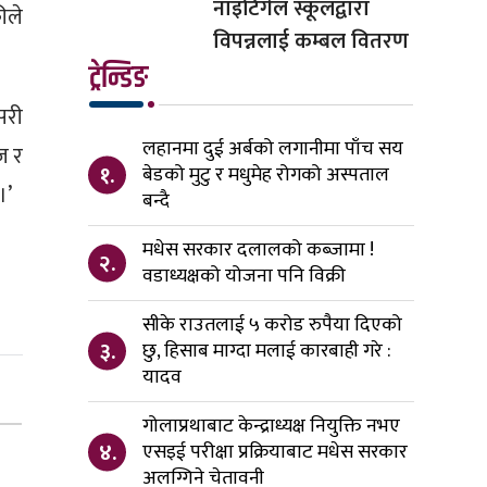
नाइटिंगेल स्कूलद्वारा
ीले
विपन्नलाई कम्बल वितरण
ट्रेन्डिङ
सरी
लहानमा दुई अर्बको लगानीमा पाँच सय
ज र
१.
बेडको मुटु र मधुमेह रोगको अस्पताल
।’
बन्दै
मधेस सरकार दलालको कब्जामा !
२.
वडाध्यक्षको योजना पनि विक्री
सीके राउतलाई ५ करोड रुपैया दिएको
३.
छु, हिसाब माग्दा मलाई कारबाही गरे :
यादव
गोलाप्रथाबाट केन्द्राध्यक्ष नियुक्ति नभए
४.
एसइई परीक्षा प्रक्रियाबाट मधेस सरकार
अलग्गिने चेतावनी