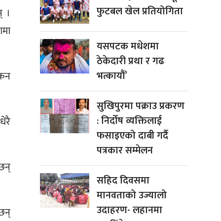
फुटबल खेल प्रतियोगिता
् ।
ामा
यसपटक मधेशमा
ठेकेदारी प्रथा र गढ
भत्कायौं’
ंकन
सुखिपुरमा पक्राउ प्रकरण
: निर्दोष व्यक्तिलाई
ेरै
फसाइएको दाबी गर्दै
पत्रकार सम्मेलन
छन्
सहिद दिवसमा
मानवताको उज्यालो
उदाहरण- लहानमा
छन्