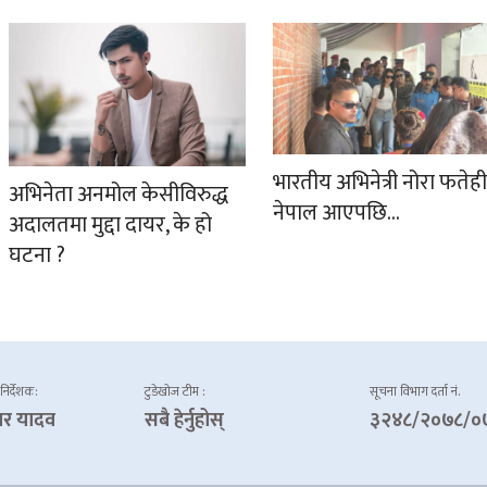
भारतीय अभिनेत्री नोरा फतेही
अभिनेता अनमोल केसीविरुद्ध
नेपाल आएपछि…
अदालतमा मुद्दा दायर, के हो
घटना ?
 निर्देशक:
टुडेखोज टीम :
सूचना विभाग दर्ता नं.
ार यादव
सबै हेर्नुहोस्
३२४८/२०७८/०