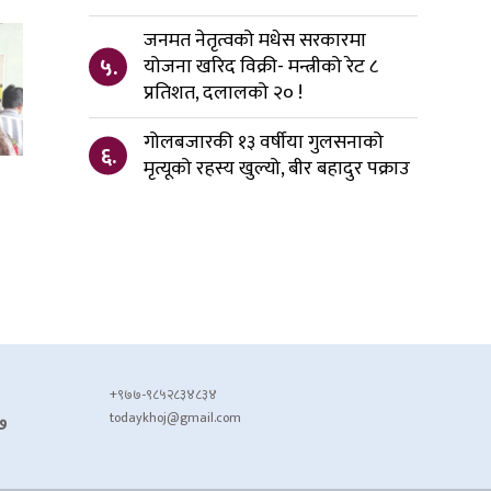
जनमत नेतृत्वको मधेस सरकारमा
५.
योजना खरिद विक्री- मन्त्रीको रेट ८
प्रतिशत, दलालको २० !
गोलबजारकी १३ वर्षीया गुलसनाको
६.
मृत्यूको रहस्य खुल्यो, बीर बहादुर पक्राउ
+९७७-९८५२८३४८३४
todaykhoj@gmail.com
७