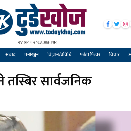
संवाद
मनोरञ्जन
विज्ञान/प्रविधि
फोटो फिचर
विचार
अन
े तस्बिर सार्वजनिक