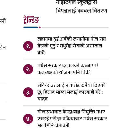
नाइटिंगेल स्कूलद्वारा
विपन्नलाई कम्बल वितरण
ट्रेन्डिङ
सरी
लहानमा दुई अर्बको लगानीमा पाँच सय
१.
बेडको मुटु र मधुमेह रोगको अस्पताल
खिन
बन्दै
मधेस सरकार दलालको कब्जामा !
२.
वडाध्यक्षको योजना पनि विक्री
सीके राउतलाई ५ करोड रुपैया दिएको
३.
छु, हिसाब माग्दा मलाई कारबाही गरे :
यादव
गोलाप्रथाबाट केन्द्राध्यक्ष नियुक्ति नभए
४.
एसइई परीक्षा प्रक्रियाबाट मधेस सरकार
अलग्गिने चेतावनी