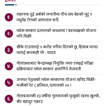
लहानमा दुई अर्बको लगानीमा पाँच सय बेडको मुटु र
१.
मधुमेह रोगको अस्पताल बन्दै
मधेस सरकार दलालको कब्जामा ! वडाध्यक्षको योजना
२.
पनि विक्री
सीके राउतलाई ५ करोड रुपैया दिएको छु, हिसाब माग्दा
३.
मलाई कारबाही गरे : यादव
गोलाप्रथाबाट केन्द्राध्यक्ष नियुक्ति नभए एसइई परीक्षा
४.
प्रक्रियाबाट मधेस सरकार अलग्गिने चेतावनी
जनमत नेतृत्वको मधेस सरकारमा योजना खरिद विक्री-
५.
मन्त्रीको रेट ८ प्रतिशत, दलालको २० !
गोलबजारकी १३ वर्षीया गुलसनाको मृत्यूको रहस्य खुल्यो,
६.
बीर बहादुर पक्राउ