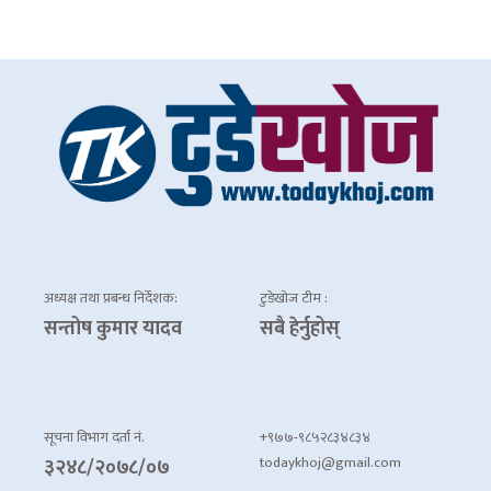
अध्यक्ष तथा प्रबन्ध निर्देशक:
टुडेखोज टीम :
सन्तोष कुमार यादव
सबै हेर्नुहोस्
सूचना विभाग दर्ता नं.
+९७७-९८५२८३४८३४
todaykhoj@gmail.com
३२४८/२०७८/०७