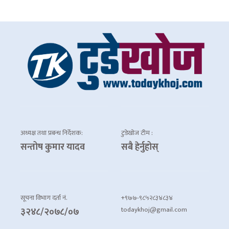
अध्यक्ष तथा प्रबन्ध निर्देशक:
टुडेखोज टीम :
सन्तोष कुमार यादव
सबै हेर्नुहोस्
सूचना विभाग दर्ता नं.
+९७७-९८५२८३४८३४
todaykhoj@gmail.com
३२४८/२०७८/०७