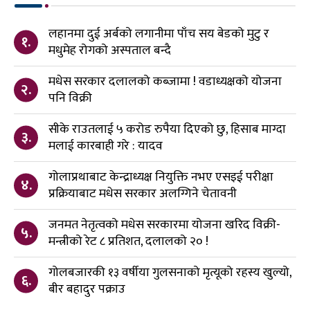
लहानमा दुई अर्बको लगानीमा पाँच सय बेडको मुटु र
१.
मधुमेह रोगको अस्पताल बन्दै
मधेस सरकार दलालको कब्जामा ! वडाध्यक्षको योजना
२.
पनि विक्री
सीके राउतलाई ५ करोड रुपैया दिएको छु, हिसाब माग्दा
३.
मलाई कारबाही गरे : यादव
गोलाप्रथाबाट केन्द्राध्यक्ष नियुक्ति नभए एसइई परीक्षा
४.
प्रक्रियाबाट मधेस सरकार अलग्गिने चेतावनी
जनमत नेतृत्वको मधेस सरकारमा योजना खरिद विक्री-
५.
मन्त्रीको रेट ८ प्रतिशत, दलालको २० !
गोलबजारकी १३ वर्षीया गुलसनाको मृत्यूको रहस्य खुल्यो,
६.
बीर बहादुर पक्राउ